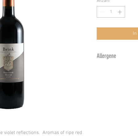
Anzahl
*
In
Allergene
Enthält Sulfite. Ka
Gelatine und Milch 
e violet reflections. Aromas of ripe red