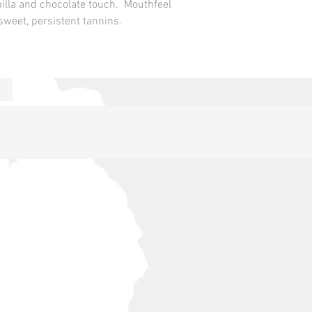
nilla and chocolate touch. Mouthfeel
weet, persistent tannins.