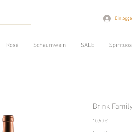
Einlogg
Rosé
Schaumwein
SALE
Spirituo
Brink Famil
Preis
10,50 €