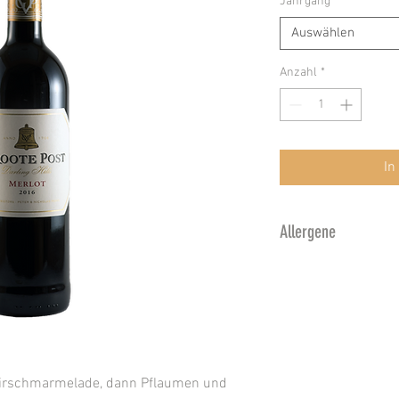
Jahrgang
*
Auswählen
Anzahl
*
In
Allergene
Enthält Sulfite. Ka
Gelatine und Milch 
 Kirschmarmelade, dann Pflaumen und