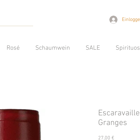
Einlogg
Rosé
Schaumwein
SALE
Spirituo
Escaravaill
Granges
Preis
27,00 €