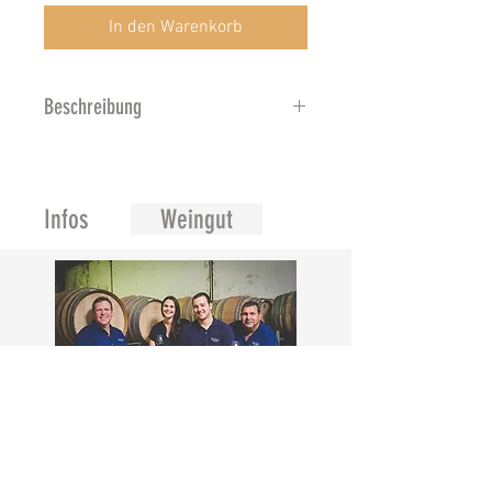
In den Warenkorb
Beschreibung
Blassgoldene Farbe. In der Nase
saftige weiße Früchte und
Zitrusfrüchte. Am Gaumen ist er
Infos
Weingut
frisch, mineralisch und knackig,
gefolgt von Aromen von weißem
Pfirsich und Birne. Ein
schmackhafter und erfrischender
Weißwein.
Merwida Wines.