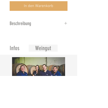
In den Warenkorb
Beschreibung
Lachsrosa in der Farbe mit einem
angenehmen Duft nach
Zitrusfrüchten, Johannisbeeren
Infos
Weingut
und einem leichter Hauch von
Blumen und Gewürzen. Frisch
und aromatisch am Gaumen. Ein
leicht zu trinkender und
raffinierter Rosé.
Merwida Wines.