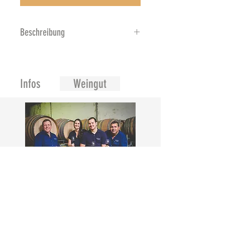
Beschreibung
Die Nase ist bereits sehr
ausdrucksstark. Die erste Nase
offenbart eine schöne Komplexität,
Infos
Weingut
reife weiße Früchte wie Pfirsiche
oder Mirabelle und zarte Düfte von
weißen Blumen wie Akazie und
Limette erscheinen sowie
Mineralität. Der Mund ist
vollmundig, weich, ohne Schwere.
Merwida Wines.